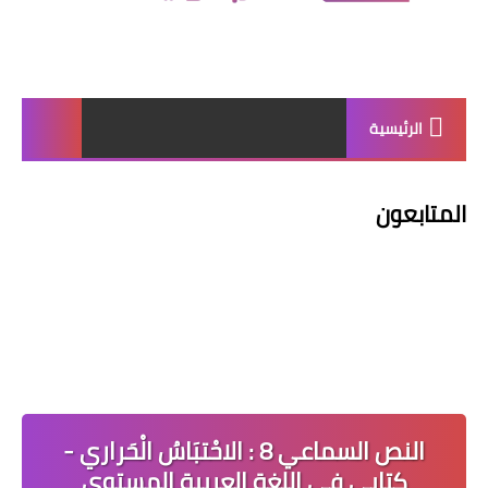
الرئيسية
المتابعون
النص السماعي 8 : الاحْتبَاسُ الْحَراري -
كتابي في اللغة العربية المستوى