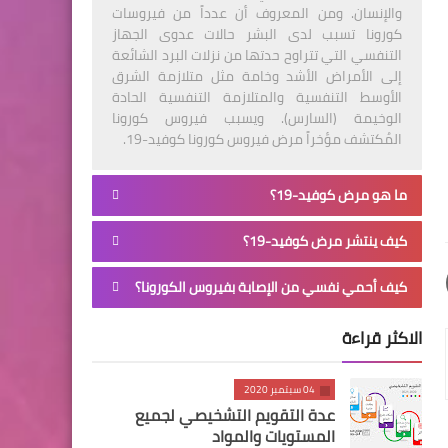
والإنسان. ومن المعروف أن عدداً من فيروسات
كورونا تسبب لدى البشر حالات عدوى الجهاز
التنفسي التي تتراوح حدتها من نزلات البرد الشائعة
إلى الأمراض الأشد وخامة مثل متلازمة الشرق
الأوسط التنفسية والمتلازمة التنفسية الحادة
الوخيمة (السارس). ويسبب فيروس كورونا
المُكتشف مؤخراً مرض فيروس كورونا كوفيد-19.
ما هو مرض كوفيد-19؟
كيف ينتشر مرض كوفيد-19؟
كيف أحمي نفسي من الإصابة بفيروس الكورونا؟
الاكثر قراءة
04 سبتمبر 2020
عدة التقويم التشخيصي لجميع
المستويات والمواد