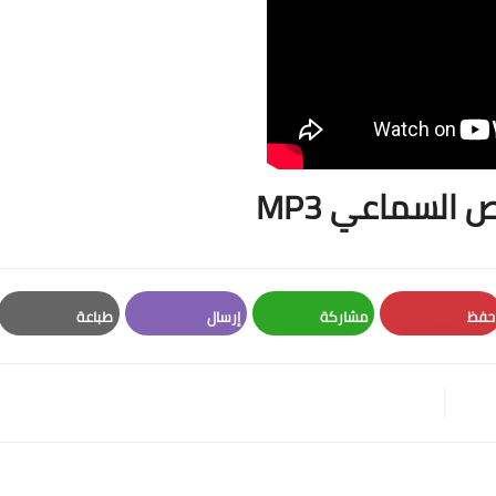
 السماعي MP3
حفظ
مشاركة
إرسال
طباعة
Print
Email
Whatsapp
Pinterest