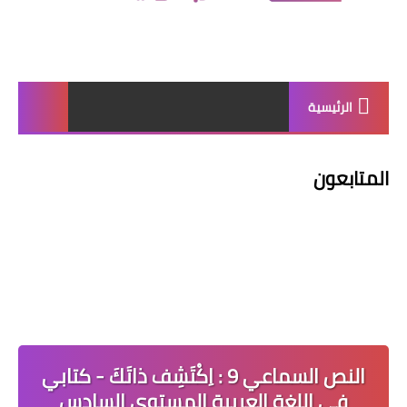
الرئيسية
المتابعون
النص السماعي 9 : اِكْتَشِف ذاتَكَ - كتابي
في اللغة العربية المستوى السادس