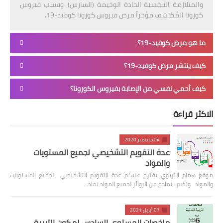
والمتلازمة التنفسية الحادة الوخيمة (السارس). ويسبب فيروس
كورونا المُكتشف مؤخراً مرض فيروس كورونا كوفيد-19.
ما هو مرض كوفيد-19؟
كيف ينتشر مرض كوفيد-19؟
كيف أحمي نفسي من الإصابة بفيروس الكورونا؟
الاكثر قراءة
04 سبتمبر 2020
عدة التقويم التشخيصي لجميع المستويات
والمواد
موقع همام التربوي يقترح عليكم عدة التقويم التشخيصي لجميع المستويات
والمواد وتضم : نماذج من الروائز لجميع المواد نماذ…
07 أبريل 2021
ملخصات المستوى السادس لمكون التربية