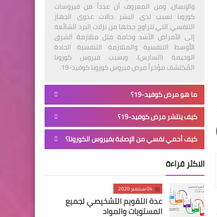
والإنسان. ومن المعروف أن عدداً من فيروسات
كورونا تسبب لدى البشر حالات عدوى الجهاز
التنفسي التي تتراوح حدتها من نزلات البرد الشائعة
إلى الأمراض الأشد وخامة مثل متلازمة الشرق
الأوسط التنفسية والمتلازمة التنفسية الحادة
الوخيمة (السارس). ويسبب فيروس كورونا
المُكتشف مؤخراً مرض فيروس كورونا كوفيد-19.
ما هو مرض كوفيد-19؟
كيف ينتشر مرض كوفيد-19؟
كيف أحمي نفسي من الإصابة بفيروس الكورونا؟
الاكثر قراءة
04 سبتمبر 2020
عدة التقويم التشخيصي لجميع
المستويات والمواد