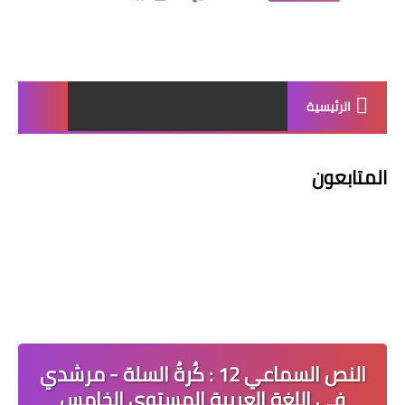
الرئيسية
المتابعون
النص السماعي 12 : كُرةُ السلة - مرشدي
في اللغة العربية المستوى الخامس