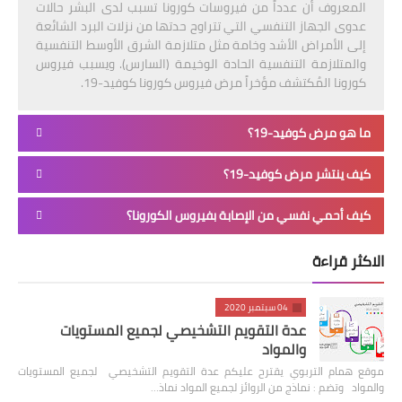
المعروف أن عدداً من فيروسات كورونا تسبب لدى البشر حالات
عدوى الجهاز التنفسي التي تتراوح حدتها من نزلات البرد الشائعة
إلى الأمراض الأشد وخامة مثل متلازمة الشرق الأوسط التنفسية
والمتلازمة التنفسية الحادة الوخيمة (السارس). ويسبب فيروس
كورونا المُكتشف مؤخراً مرض فيروس كورونا كوفيد-19.
ما هو مرض كوفيد-19؟
كيف ينتشر مرض كوفيد-19؟
كيف أحمي نفسي من الإصابة بفيروس الكورونا؟
الاكثر قراءة
04 سبتمبر 2020
عدة التقويم التشخيصي لجميع المستويات
والمواد
موقع همام التربوي يقترح عليكم عدة التقويم التشخيصي لجميع المستويات
والمواد وتضم : نماذج من الروائز لجميع المواد نماذ…