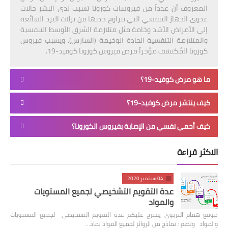
المعروف أن عدداً من فيروسات كورونا تسبب لدى البشر حالات
عدوى الجهاز التنفسي التي تتراوح حدتها من نزلات البرد الشائعة
إلى الأمراض الأشد وخامة مثل متلازمة الشرق الأوسط التنفسية
والمتلازمة التنفسية الحادة الوخيمة (السارس). ويسبب فيروس
كورونا المُكتشف مؤخراً مرض فيروس كورونا كوفيد-19.
ما هو مرض كوفيد-19؟
كيف ينتشر مرض كوفيد-19؟
كيف أحمي نفسي من الإصابة بفيروس الكورونا؟
الاكثر قراءة
04 سبتمبر 2020
عدة التقويم التشخيصي لجميع المستويات
والمواد
موقع همام التربوي يقترح عليكم عدة التقويم التشخيصي لجميع المستويات
والمواد وتضم : نماذج من الروائز لجميع المواد نماذ…