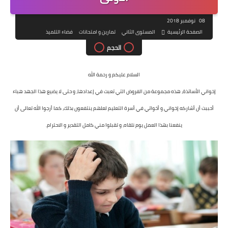
08 نوفمبر 2018
الصفحة الرئيسية
المستوى الثاني
تمارين و امتحانات
فضاء التلميذ
الحجم
السلام عليكم و رحمة الله
إخواني الأساتذة، هذه مجموعة من الفروض التي تعبت في إعدادها، و حتى لا يضيع هذا الجهد هباء
أحببت أن أشاركه إخواني و أخواتي في أسرة التعليم لعلهم ينتفعون بذلك، كما أرجوا الله تعالى أن
ينفعنا بهذا العمل يوم نلقاه، و تقبلوا مني كامل التقدير و الاحترام.