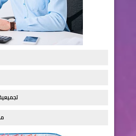
تجميعية 
من