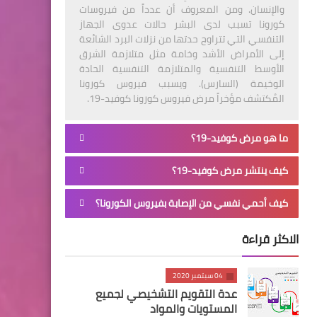
والإنسان. ومن المعروف أن عدداً من فيروسات
كورونا تسبب لدى البشر حالات عدوى الجهاز
التنفسي التي تتراوح حدتها من نزلات البرد الشائعة
إلى الأمراض الأشد وخامة مثل متلازمة الشرق
الأوسط التنفسية والمتلازمة التنفسية الحادة
الوخيمة (السارس). ويسبب فيروس كورونا
المُكتشف مؤخراً مرض فيروس كورونا كوفيد-19.
ما هو مرض كوفيد-19؟
كيف ينتشر مرض كوفيد-19؟
كيف أحمي نفسي من الإصابة بفيروس الكورونا؟
الاكثر قراءة
04 سبتمبر 2020
عدة التقويم التشخيصي لجميع
المستويات والمواد