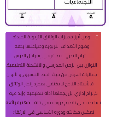
ومن أبرز مميزات الوثائق التربوية الجيدة:
وضوح الأهداف التربوية وصياغتها بدقة.
احترام التدرج البيداغوجي ومراحل الدرس.
التوازن بين الزمن المدرسي والأنشطة التعليمية.
جماليات العرض من حيث الخط، التنسيق، والألوان.
فالأستاذ الناجح لا يكتفي بمجرد إنجاز الوثائق
كإلزام إداري، بل يجعلها أداة تنظيمية وإبداعية
تساعده على تقديم دروسه في
حلة
مهنية رائعة
تعكس مكانته ودوره الأساسي في الارتقاء