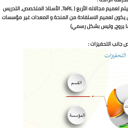
في حال نجاح المشروع في مؤسسات التجريب سيتم تعميم مجالاته الأربع ( TaRL، الأستاذ المتخصص، التدريس
وما يروح حاليا، لن يكون تعميم الاستفادة من المنحة و المعدات غير مؤسسات
ما يروج، وليس بشكل رسمي)
جانب التحفيزات :