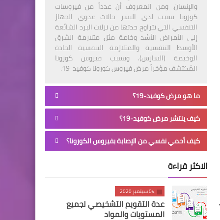
والإنسان. ومن المعروف أن عدداً من فيروسات
كورونا تسبب لدى البشر حالات عدوى الجهاز
التنفسي التي تتراوح حدتها من نزلات البرد الشائعة
إلى الأمراض الأشد وخامة مثل متلازمة الشرق
الأوسط التنفسية والمتلازمة التنفسية الحادة
الوخيمة (السارس). ويسبب فيروس كورونا
المُكتشف مؤخراً مرض فيروس كورونا كوفيد-19.
ما هو مرض كوفيد-19؟
كيف ينتشر مرض كوفيد-19؟
كيف أحمي نفسي من الإصابة بفيروس الكورونا؟
الاكثر قراءة
04 سبتمبر 2020
عدة التقويم التشخيصي لجميع
المستويات والمواد