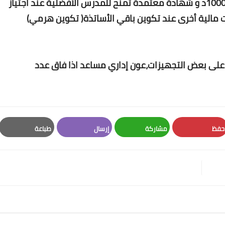
مصاحبة، عدة متكاملة جاهزة منحة مالية تبلغ 10000د و شهادة معتمدة تمنح للمدرس الأفضلية عند اجتياز
مالية أخرى عند تكوين باقي الأساتذة( تكوين هرمي)
50000درهم والحصول على بعض التجهيزات،عون إداري مساعد اذا فاق عدد
حفظ
مشاركة
إرسال
طباعة
Print
Email
Whatsapp
Pinterest