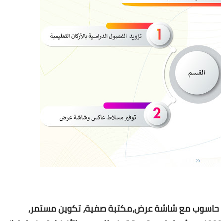
كل حاسوب مع شاشة عرض،مكتبة صفية، تكوين مستمر،