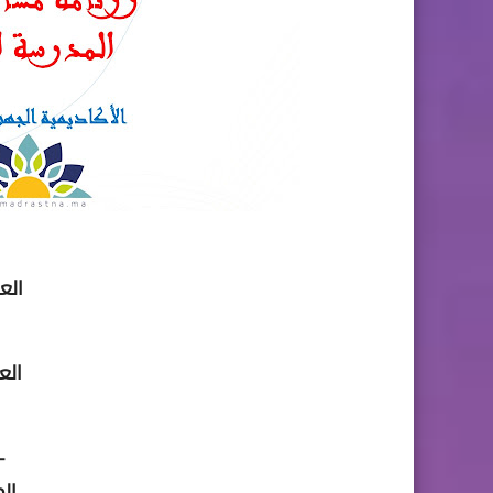
الع
الع
-
الم