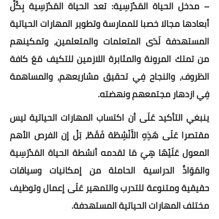
– مدخل الحياة المَدْرَسِية: تعد الحياة المَدْرَسِية بِكُلِّ
أبعادها مجالا خصبا للممارسة وتطوير المهارات الحياتية
المستهدفة لَدَى المتعلمات والمتعلمين، وتمكينهم
من تملك المرونة والمثابرة اللازمين للتكيف مَعَ كافة
الظروف، والنجاح فِي تحقيق مشاريعهم، والمساهمة
فِي ازدهار مجتمعهم ونهضته.
ينبغي التأكيد عَلَى أن اكتساب المهارات الحياتية ليس
مقتصرا عَلَى هَذِهِ الأَنْشِطَة فَقَطْ، بَلْ إن الفرص الأهم
المعول عَلَيْهَا هِيَ مَا تقدمه أنشطة الحياة المَدْرَسِية
والمَوَادِّ الدراسية الحاملة من إمكانيات وسياقات
حقيقية ومتنوعة للتدرب والتمهير عَلَى إعمال وتوظيف
مختلف المهارات الحياتية المستهدفة.