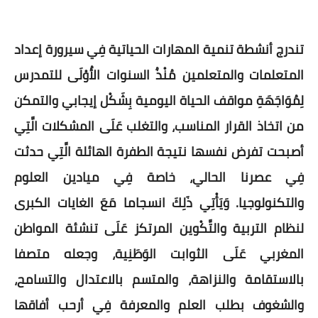
تندرج أنشطة تنمية المهارات الحياتية فِي سيرورة إعداد
المتعلمات والمتعلمين مُنْذُ السنوات الأُوْلَى للتمدرس
لِمُوَاجَهَةِ مواقف الحياة اليومية بِشَكْل إيجابي والتمكن
من اتخاذ القرار المناسب، والتغلب عَلَى المشكلات الَّتِي
أصبحت تفرض نفسها نتيجة الطفرة الهائلة الَّتِي حدثت
فِي عصرنا الحالي، خاصة فِي ميادين العلوم
والتكنولوجيا. وَيَأْتِي ذَلِكَ انسجاما مَعَ الغايات الكبرى
لنظام التربية والتَّكْوين المرتكز عَلَى تنشئة المواطن
المغربي عَلَى الثوابت الوَطَنِية، وجعله متصفا
بالاستقامة والنزاهة، والمتسم بالاعتدال والتسامح،
والشغوف بطلب العلم والمعرفة فِي أرحب أفاقها