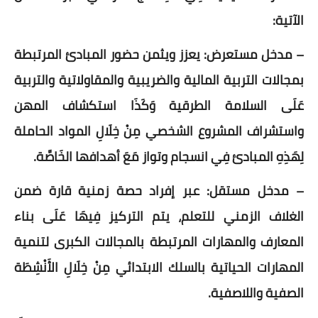
الآتية:
– مدخل مستعرض: يعزز ويثمن حضور المبادئ المرتبطة
بمجالات التربية المالية والضريبية والمقاولاتية والتربية
عَلَى السلامة الطرقية وَكَذَا استكشاف المهن
واستشراف المشروع الشخصي مِنْ خِلَالِ المواد الحاملة
لِهَذِهِ المبادئ فِي انسجام وتواز مَعَ أهدافها الخَاصَّة.
– مدخل مستقل: عبر إفراد حصة زمنية قارة ضمن
الغلاف الزمني للتعلم، يتم التركيز فِيهَا عَلَى بناء
المعارف والمهارات المرتبطة بالمجالات الكبرى لتنمية
المهارات الحياتية بالسلك الابتدائي مِنْ خِلَالِ الأَنْشِطَة
الصفية واللاصفية.