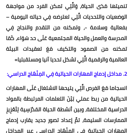
تنميتها مَدَى الحياة، وَالَّتِي تمكن الفرد من مواجهة
الوضعيات والتحديات الَّتِي تعترضه فِي حياته اليومية –
بفعالية وسلامة -، وتمكنه من التقدم والنجاح فِي
المدرسة والعمل والحياة المجتمعية عَلَى حد سَوَاء، كَمَا
تمكنه من الصمود والتكيف مَعَ تعقيدات البيئة
العالمية والرقمية الَّتِي تشكل تحديا آنيا ومستقبليا»
2. مداخل إدماج المهارات الحياتية فِي المِنْهَاج الدراسي:
انسجاما مَعَ الفرص الَّتِي يتيحها الاشتغال عَلَى المهارات
الحياتية من ربط عملي بَيْنَ التعلمات المرتبطة بالمواد
الدراسية المختلفة، وبين أنشطة الحياة المَدْرَسِية لِتَعْزِيزِ
الممارسات السليمة، تمَّ إعداد تصور جديد يقارب إدماج
المهارات الحياتية فِي المِنْهَاج الدراسي عبر المداخل