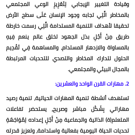
وقيادة التغيير الإيجابي لِتَعْزِيزِ الوعي المجتمعي
بالمخاطر الَّتِي تجابه وجود الإنسان عَلَى سطح الأرض
تحقيقا لأهداف التنمية المستدامة الَّتِي رسمت خارطة
طريق مِنْ أَجْلِ بذل الجهود لخلق عالم ينعم فِيهِ
بالمساواة والازدهار المستدام، والمساهمة فِي تَقْدِيم
الحلول لتدارك المخاطر والتصدي للتحديات المرتبطة
بالمجال البيئي والمجتمعي.
2. مهارات القرن الواحد والعشرين:
تستهدف أنشطة تنمية المهارات الحياتية، تنمية رصيد
مهاراتي بِشَكْل مباشر وصريح، يستحضر تفاعلات
المتعلم(ة) الذاتية والجماعية مِنْ أَجْلِ إعداده لِمُوَاجَهَةِ
تحديات الحياة اليومية بفعالية واستدامة، وتعزيز قدرته