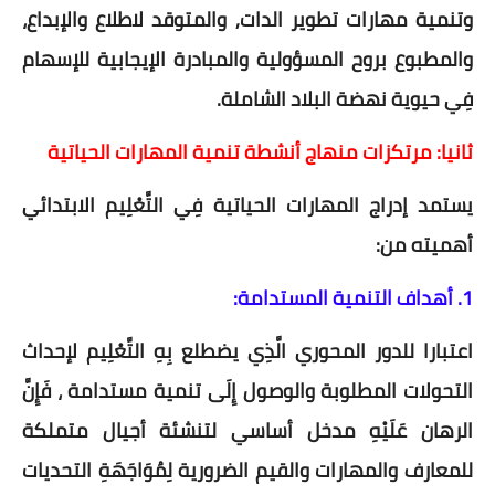
وتنمية مهارات تطوير الدات, والمتوقد لاطلاع والإبداع،
والمطبوع بروح المسؤولية والمبادرة الإيجابية للإسهام
فِي حيوية نهضة البلاد الشاملة.
ثانيا: مرتكزات منهاج أنشطة تنمية المهارات الحياتية
يستمد إدراج المهارات الحياتية فِي التَّعْلِيم الابتدائي
أهميته من:
1. أهداف التنمية المستدامة:
اعتبارا للدور المحوري الَّذِي يضطلع بِهِ التَّعْلِيم لإحداث
التحولات المطلوبة والوصول إِلَى تنمية مستدامة ، فَإِنَّ
الرهان عَلَيْهِ مدخل أساسي لتنشئة أجيال متملكة
للمعارف والمهارات والقيم الضرورية لِمُوَاجَهَةِ التحديات