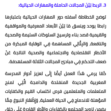
3. الربط بَيْنَ المجالات الحاملة والمهارات الحياتية:
توضح الخطاطة أسفله دور المهارات الحياتية باعتبارها
رابطا يوحد وينسق مَا بَيْنَ الأبعاد المعرفية والمواقفية
والقيمية قصد بناء وترسيخ السلوكات السليمة والصحية
والنافعة، وَالبِتَّالِي المساهمة فِي الوقاية المبكرة من
الأخطار الاقتصادية والاجتماعية والصحية الناتجة عَنْ
ضعف التحكم فِي مبادئ المجالات الثلاثة المستهدفة.
كَمَا يرمي هَذَا العمل أيضًا إِلَى تعزيز أدوار المدرسة
المغربية الجديدة المنفتحة والدامجة الَّتِي تمنح
المتعلمات والمتعلمين فرص اكتساب القيم والكفايات
المؤهلة للاندماج فِي الحياة العملية، وَإِظْهَارِ النبوغ مِمَّا
يضمن تزويد المجتمع بالكفاءات والأطر القادرة عَلَى خلق