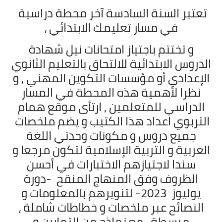
تعتبر السنة السادسة آخر محطة دراسية
في مسار تعليمك الابتدائي ،
و تختتم باجتياز امتحانات نيل شهادة
الدروس الابتدائية للالتحاق بالتعليم الثانوي
الإعدادي أو مؤسسات التكوين المهني , و
نظرا لأهمية هذه المحطة في المسار
الدراسي للمتعلمين , ارتأى موقع همام
التربوي اعداد هذا الكتيب و يضم ملخصات
جميع دروس و مكونات وحدتي اللغة
العربية
و التربية الإسلامية لتكون مرجعا و
سندا لاجتيازهم الاختبارات في أحسن
الظروف وفق المنهاج المنقح
-دورة
يوليوز 2023
-
لتنويرهم بالمعلومات و
النصائح عبر ملخصات و خطاطات شاملة ،
مبسطة ، مع نماذج من التمارين و