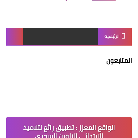
الرئيسية
المتابعون
الواقع المعزز : تطبيق رائع لتلاميذ
الابتدائي التلوين السحري