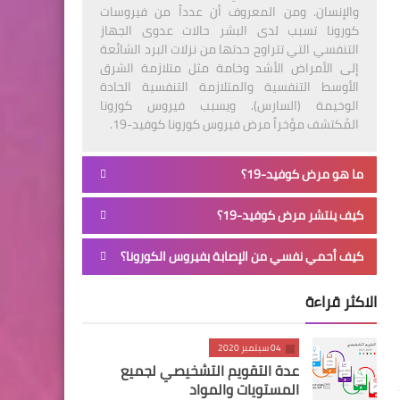
والإنسان. ومن المعروف أن عدداً من فيروسات
كورونا تسبب لدى البشر حالات عدوى الجهاز
التنفسي التي تتراوح حدتها من نزلات البرد الشائعة
إلى الأمراض الأشد وخامة مثل متلازمة الشرق
الأوسط التنفسية والمتلازمة التنفسية الحادة
الوخيمة (السارس). ويسبب فيروس كورونا
المُكتشف مؤخراً مرض فيروس كورونا كوفيد-19.
ما هو مرض كوفيد-19؟
كيف ينتشر مرض كوفيد-19؟
كيف أحمي نفسي من الإصابة بفيروس الكورونا؟
الاكثر قراءة
04 سبتمبر 2020
عدة التقويم التشخيصي لجميع
المستويات والمواد