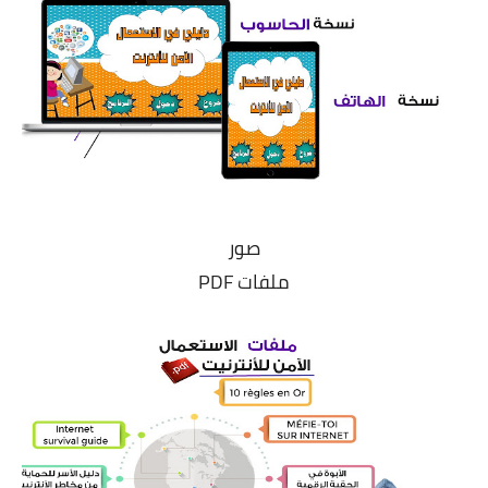
صور
ملفات PDF