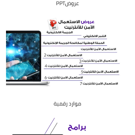
عروضPPT
موارد رقمية