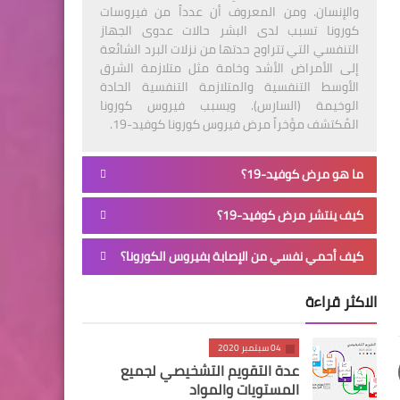
والإنسان. ومن المعروف أن عدداً من فيروسات
كورونا تسبب لدى البشر حالات عدوى الجهاز
التنفسي التي تتراوح حدتها من نزلات البرد الشائعة
إلى الأمراض الأشد وخامة مثل متلازمة الشرق
الأوسط التنفسية والمتلازمة التنفسية الحادة
الوخيمة (السارس). ويسبب فيروس كورونا
المُكتشف مؤخراً مرض فيروس كورونا كوفيد-19.
ما هو مرض كوفيد-19؟
كيف ينتشر مرض كوفيد-19؟
كيف أحمي نفسي من الإصابة بفيروس الكورونا؟
الاكثر قراءة
04 سبتمبر 2020
عدة التقويم التشخيصي لجميع
المستويات والمواد