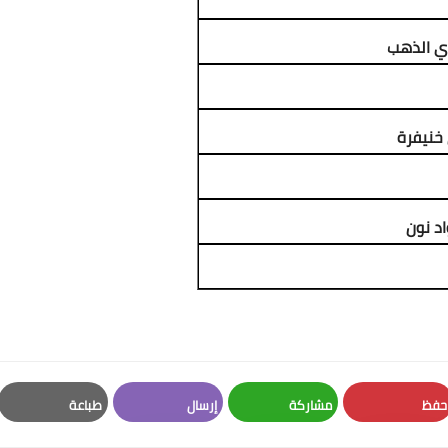
دي الذهب
خنيفرة
د نون
حفظ
مشاركة
إرسال
طباعة
Print
Email
Whatsapp
Pinterest