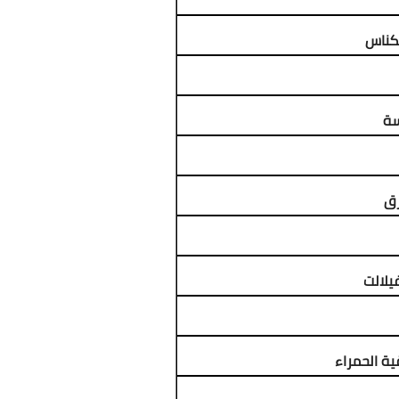
كناس
سة
رق
يلالت
ية الحمراء