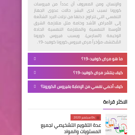
والإنسان. ومن المعروف أن عدداً من فيروسات
كورونا تسبب لدى البشر حالات عدوى الجهاز
التنفسي التي تتراوح حدتها من نزلات البرد الشائعة
إلى الأمراض الأشد وخامة مثل متلازمة الشرق
الأوسط التنفسية والمتلازمة التنفسية الحادة
الوخيمة (السارس). ويسبب فيروس كورونا
المُكتشف مؤخراً مرض فيروس كورونا كوفيد-19.
ما هو مرض كوفيد-19؟
كيف ينتشر مرض كوفيد-19؟
كيف أحمي نفسي من الإصابة بفيروس الكورونا؟
الاكثر قراءة
04 سبتمبر 2020
عدة التقويم التشخيصي لجميع
المستويات والمواد