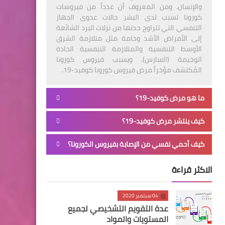
والإنسان. ومن المعروف أن عدداً من فيروسات
كورونا تسبب لدى البشر حالات عدوى الجهاز
التنفسي التي تتراوح حدتها من نزلات البرد الشائعة
إلى الأمراض الأشد وخامة مثل متلازمة الشرق
الأوسط التنفسية والمتلازمة التنفسية الحادة
الوخيمة (السارس). ويسبب فيروس كورونا
المُكتشف مؤخراً مرض فيروس كورونا كوفيد-19.
ما هو مرض كوفيد-19؟
كيف ينتشر مرض كوفيد-19؟
كيف أحمي نفسي من الإصابة بفيروس الكورونا؟
الاكثر قراءة
04 سبتمبر 2020
عدة التقويم التشخيصي لجميع
المستويات والمواد