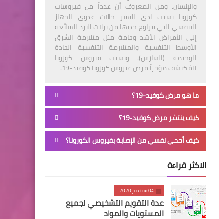
والإنسان. ومن المعروف أن عدداً من فيروسات
كورونا تسبب لدى البشر حالات عدوى الجهاز
التنفسي التي تتراوح حدتها من نزلات البرد الشائعة
إلى الأمراض الأشد وخامة مثل متلازمة الشرق
الأوسط التنفسية والمتلازمة التنفسية الحادة
الوخيمة (السارس). ويسبب فيروس كورونا
المُكتشف مؤخراً مرض فيروس كورونا كوفيد-19.
ما هو مرض كوفيد-19؟
كيف ينتشر مرض كوفيد-19؟
كيف أحمي نفسي من الإصابة بفيروس الكورونا؟
الاكثر قراءة
04 سبتمبر 2020
عدة التقويم التشخيصي لجميع
المستويات والمواد