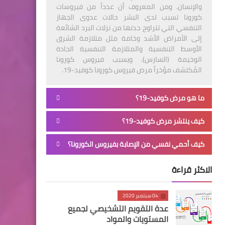
والإنسان. ومن المعروف أن عدداً من فيروسات
كورونا تسبب لدى البشر حالات عدوى الجهاز
التنفسي التي تتراوح حدتها من نزلات البرد الشائعة
إلى الأمراض الأشد وخامة مثل متلازمة الشرق
الأوسط التنفسية والمتلازمة التنفسية الحادة
الوخيمة (السارس). ويسبب فيروس كورونا
المُكتشف مؤخراً مرض فيروس كورونا كوفيد-19.
ما هو مرض كوفيد-19؟
كيف ينتشر مرض كوفيد-19؟
كيف أحمي نفسي من الإصابة بفيروس الكورونا؟
الاكثر قراءة
04 سبتمبر 2020
عدة التقويم التشخيصي لجميع
المستويات والمواد