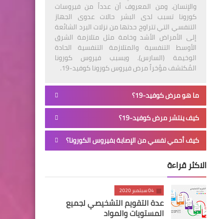
والإنسان. ومن المعروف أن عدداً من فيروسات
كورونا تسبب لدى البشر حالات عدوى الجهاز
التنفسي التي تتراوح حدتها من نزلات البرد الشائعة
إلى الأمراض الأشد وخامة مثل متلازمة الشرق
الأوسط التنفسية والمتلازمة التنفسية الحادة
الوخيمة (السارس). ويسبب فيروس كورونا
المُكتشف مؤخراً مرض فيروس كورونا كوفيد-19.
ما هو مرض كوفيد-19؟
كيف ينتشر مرض كوفيد-19؟
كيف أحمي نفسي من الإصابة بفيروس الكورونا؟
الاكثر قراءة
04 سبتمبر 2020
عدة التقويم التشخيصي لجميع
المستويات والمواد