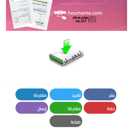
نشر
تغريد
مشاركة
LinkedIn
Twitter
Facebook
حفظ
مشاركة
إرسال
Email
Whatsapp
Pinterest
طباعة
Print