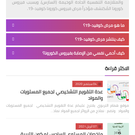
والمتلازمة التنفسية الحادة الوخيمة (السارس). ويسبب فيروس
كورونا المُكتشف مؤخراً مرض فيروس كورونا كوفيد-19.
ما هو مرض كوفيد-19؟
كيف ينتشر مرض كوفيد-19؟
كيف أحمي نفسي من الإصابة بفيروس الكورونا؟
الاكثر قراءة
04 سبتمبر 2020
عدة التقويم التشخيصي لجميع المستويات
والمواد
موقع همام التربوي يقترح عليكم عدة التقويم التشخيصي لجميع المستويات
والمواد وتضم : نماذج من الروائز لجميع المواد نماذ…
07 أبريل 2021
ملخصات المستوى السادس لمكون التربية