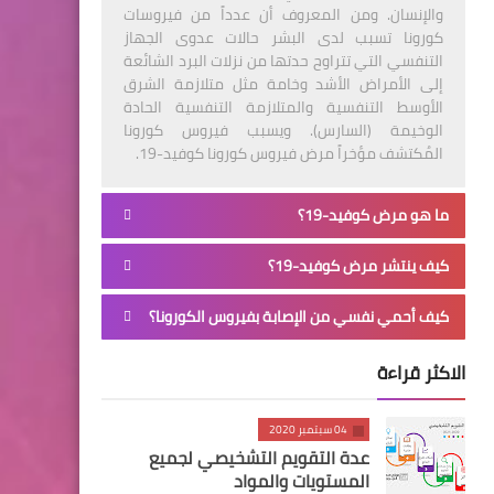
والإنسان. ومن المعروف أن عدداً من فيروسات
كورونا تسبب لدى البشر حالات عدوى الجهاز
التنفسي التي تتراوح حدتها من نزلات البرد الشائعة
إلى الأمراض الأشد وخامة مثل متلازمة الشرق
الأوسط التنفسية والمتلازمة التنفسية الحادة
الوخيمة (السارس). ويسبب فيروس كورونا
المُكتشف مؤخراً مرض فيروس كورونا كوفيد-19.
ما هو مرض كوفيد-19؟
كيف ينتشر مرض كوفيد-19؟
كيف أحمي نفسي من الإصابة بفيروس الكورونا؟
الاكثر قراءة
04 سبتمبر 2020
عدة التقويم التشخيصي لجميع
المستويات والمواد