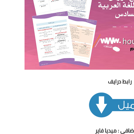
رابط درايف
ضافي : ميديا فاير