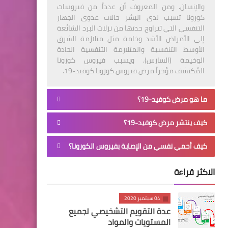
والإنسان. ومن المعروف أن عدداً من فيروسات
كورونا تسبب لدى البشر حالات عدوى الجهاز
التنفسي التي تتراوح حدتها من نزلات البرد الشائعة
إلى الأمراض الأشد وخامة مثل متلازمة الشرق
الأوسط التنفسية والمتلازمة التنفسية الحادة
الوخيمة (السارس). ويسبب فيروس كورونا
المُكتشف مؤخراً مرض فيروس كورونا كوفيد-19.
ما هو مرض كوفيد-19؟
كيف ينتشر مرض كوفيد-19؟
كيف أحمي نفسي من الإصابة بفيروس الكورونا؟
الاكثر قراءة
04 سبتمبر 2020
عدة التقويم التشخيصي لجميع
المستويات والمواد