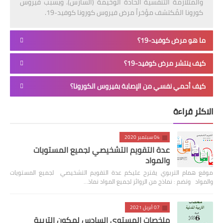
والمتلازمة التنفسية الحادة الوخيمة (السارس). ويسبب فيروس
كورونا المُكتشف مؤخراً مرض فيروس كورونا كوفيد-19.
ما هو مرض كوفيد-19؟
كيف ينتشر مرض كوفيد-19؟
كيف أحمي نفسي من الإصابة بفيروس الكورونا؟
الاكثر قراءة
04 سبتمبر 2020
عدة التقويم التشخيصي لجميع المستويات
والمواد
موقع همام التربوي يقترح عليكم عدة التقويم التشخيصي لجميع المستويات
والمواد وتضم : نماذج من الروائز لجميع المواد نماذ…
07 أبريل 2021
ملخصات المستوى السادس لمكون التربية