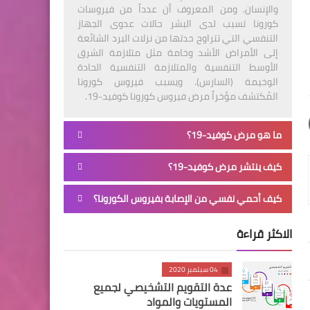
والإنسان. ومن المعروف أن عدداً من فيروسات
كورونا تسبب لدى البشر حالات عدوى الجهاز
التنفسي التي تتراوح حدتها من نزلات البرد الشائعة
إلى الأمراض الأشد وخامة مثل متلازمة الشرق
الأوسط التنفسية والمتلازمة التنفسية الحادة
الوخيمة (السارس). ويسبب فيروس كورونا
المُكتشف مؤخراً مرض فيروس كورونا كوفيد-19.
ما هو مرض كوفيد-19؟
كيف ينتشر مرض كوفيد-19؟
كيف أحمي نفسي من الإصابة بفيروس الكورونا؟
الاكثر قراءة
04 سبتمبر 2020
عدة التقويم التشخيصي لجميع
المستويات والمواد