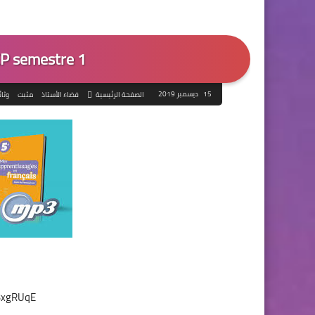
P semestre 1
15 ديسمبر 2019
الصفحة الرئيسية
فضاء الأستاذ
مثبت
وثائ
1
a3xgRUqE