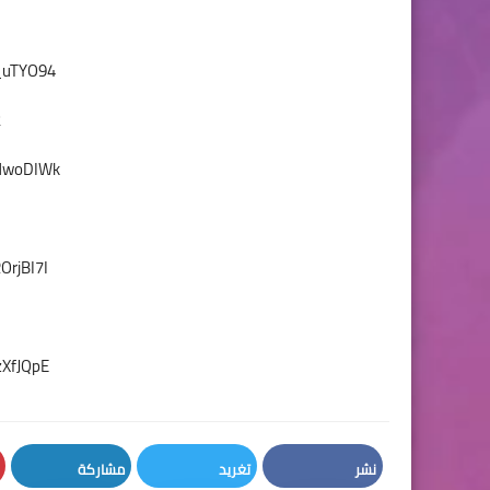
8_uTYO94
2
WdwoDIWk
OrjBI7I
zXfJQpE
نشر
تغريد
مشاركة