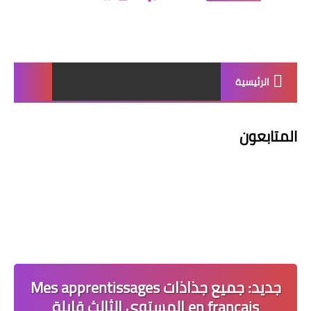
الرئيسية
المتابعون
جديد: جميع جذاذات Mes apprentissages
en français المستوى الثالث قابلة