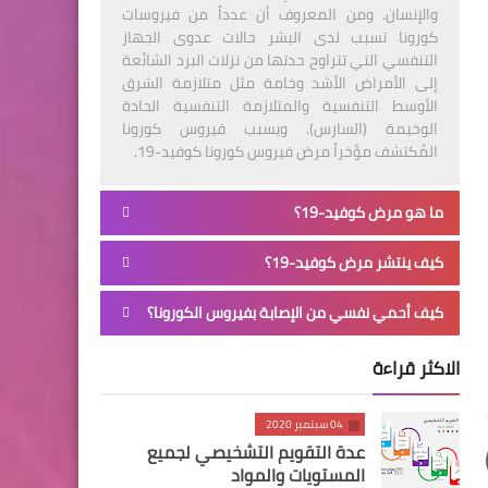
والإنسان. ومن المعروف أن عدداً من فيروسات
كورونا تسبب لدى البشر حالات عدوى الجهاز
التنفسي التي تتراوح حدتها من نزلات البرد الشائعة
إلى الأمراض الأشد وخامة مثل متلازمة الشرق
الأوسط التنفسية والمتلازمة التنفسية الحادة
الوخيمة (السارس). ويسبب فيروس كورونا
المُكتشف مؤخراً مرض فيروس كورونا كوفيد-19.
ما هو مرض كوفيد-19؟
كيف ينتشر مرض كوفيد-19؟
كيف أحمي نفسي من الإصابة بفيروس الكورونا؟
الاكثر قراءة
04 سبتمبر 2020
عدة التقويم التشخيصي لجميع
المستويات والمواد