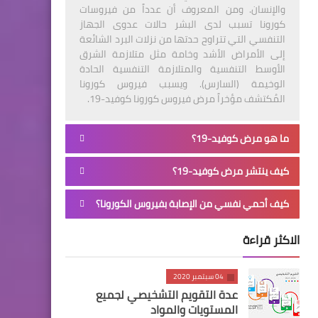
والإنسان. ومن المعروف أن عدداً من فيروسات
كورونا تسبب لدى البشر حالات عدوى الجهاز
التنفسي التي تتراوح حدتها من نزلات البرد الشائعة
إلى الأمراض الأشد وخامة مثل متلازمة الشرق
الأوسط التنفسية والمتلازمة التنفسية الحادة
الوخيمة (السارس). ويسبب فيروس كورونا
المُكتشف مؤخراً مرض فيروس كورونا كوفيد-19.
ما هو مرض كوفيد-19؟
كيف ينتشر مرض كوفيد-19؟
كيف أحمي نفسي من الإصابة بفيروس الكورونا؟
الاكثر قراءة
04 سبتمبر 2020
عدة التقويم التشخيصي لجميع
المستويات والمواد