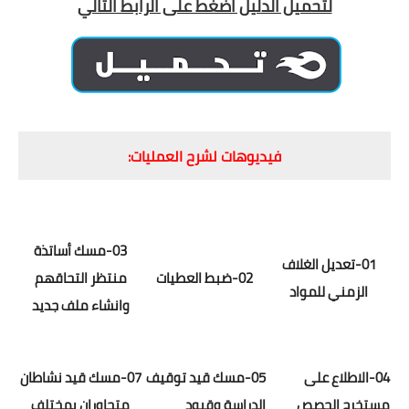
لتحميل الدليل اضغط على الرابط التالي
فيديوهات لشرح العمليات:
03-مسك أساتذة
​01-تعديل الغلاف
02-ضبط العطيات
منتظر التحاقهم
الزمني للمواد
وانشاء ملف جديد
​04-الاطلاع على
05-مسك قيد توقيف
​07-مسك قيد نشاطان
مستخرج الحصص
الدراسة وقيود
متجاوران بمختلف