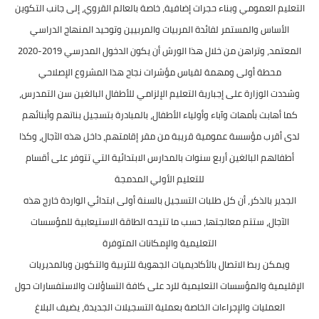
التعليم العمومي وبناء حجرات إضافية، خاصة بالعالم القروي، إلى جانب التكوين
الأساس والمستمر لفائدة المربيات والمربيين وتوحيد المنهاج الدراسي
المعتمد، وتراهن من خلال هذا الورش أن يكون الدخول المدرسي 2019-2020
محطة أولى ومهمة لقياس مؤشرات نجاح هذا المشروع الإصلاحي
وشددت الوزارة على إجبارية التعليم الإلزامي للأطفال البالغين سن التمدرس،
كما أهابت بأمهات وآباء وأولياء الأطفال، بالمبادرة بتسجيل بناتهم وأبنائهم
لدى أقرب مؤسسة عمومية قريبة من مقر إقامتهم، داخل هذه الآجال، وكذا
أطفالهم البالغين أربع سنوات بالمدارس الابتدائية التي تتوفر على أقسام
للتعليم الأولي المدمجة
الجدير بالذكر، أن كل طلبات التسجيل بالسنة أولى ابتدائي الواردة خارج هذه
الآجال، ستتم معالجتها، حسب ما تتيحه الطاقة الاستيعابية للمؤسسات
التعليمية والإمكانات المتوفرة
ويمكن ربط الاتصال بالأكاديميات الجهوية للتربية والتكوين وبالمديريات
الإقليمية والمؤسسات التعليمية للرد على كافة التساؤلات والاستفسارات حول
العمليات والإجراءات الخاصة بعملية التسجيلات الجديدة، يضيف البلاغ