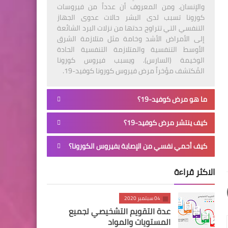
والإنسان. ومن المعروف أن عدداً من فيروسات
كورونا تسبب لدى البشر حالات عدوى الجهاز
التنفسي التي تتراوح حدتها من نزلات البرد الشائعة
إلى الأمراض الأشد وخامة مثل متلازمة الشرق
الأوسط التنفسية والمتلازمة التنفسية الحادة
الوخيمة (السارس). ويسبب فيروس كورونا
المُكتشف مؤخراً مرض فيروس كورونا كوفيد-19.
ما هو مرض كوفيد-19؟
كيف ينتشر مرض كوفيد-19؟
كيف أحمي نفسي من الإصابة بفيروس الكورونا؟
الاكثر قراءة
04 سبتمبر 2020
عدة التقويم التشخيصي لجميع
المستويات والمواد