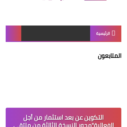
الرئيسية
المتابعون
التكوين عن بعد استثمار من أجل
الفعالية"محور النسخة الثالثة من ملتقى