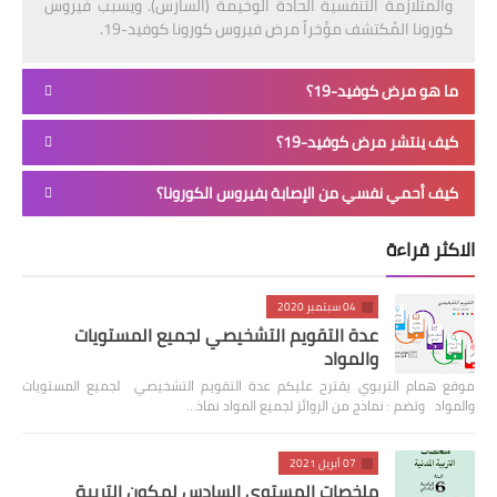
والمتلازمة التنفسية الحادة الوخيمة (السارس). ويسبب فيروس
كورونا المُكتشف مؤخراً مرض فيروس كورونا كوفيد-19.
ما هو مرض كوفيد-19؟
كيف ينتشر مرض كوفيد-19؟
كيف أحمي نفسي من الإصابة بفيروس الكورونا؟
الاكثر قراءة
04 سبتمبر 2020
عدة التقويم التشخيصي لجميع المستويات
والمواد
موقع همام التربوي يقترح عليكم عدة التقويم التشخيصي لجميع المستويات
والمواد وتضم : نماذج من الروائز لجميع المواد نماذ…
07 أبريل 2021
ملخصات المستوى السادس لمكون التربية