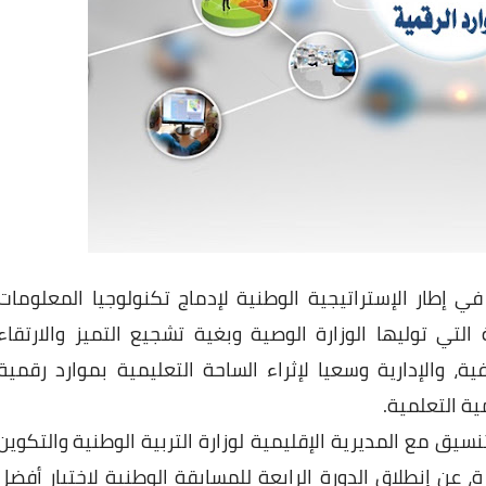
ي إطار الإستراتيجية الوطنية لإدماج تكنولوجيا المعلومات
ة التي توليها الوزارة الوصية وبغية تشجيع
التميز
والارتقاء
ية،
والإدارية
وسعيا
لإثراء
الساحة
التعليمية
بموارد
رقمية
ية
التعلمية
.
نسيق
مع
المديرية
الإقليمية
لوزارة
التربية
الوطنية
والتكوين
ة،
عن
إنطلاق
الدورة
الرابعة
للمسابقة
الوطنية
لاختيار
أفضل