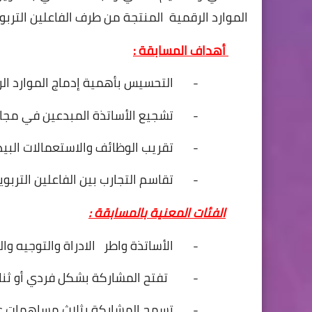
الموارد
الرقمية
المنتجة
من
طرف
الفاعلين
التربو
أهداف
المسابقة
:
-
التحسيس
بأهمية
إدماج
الموارد
ال
-
تشجيع
الأساتذة
المبدعين
في
مجا
-
تقريب
الوظائف
والاستعمالات
البي
-
تقاسم
التجارب
بين
الفاعلين
التربوي
الفئات
المعنية
بالمسابقة
:
-
الأساتذة
واطر
الادراة
والتوجيه
وال
-
تفتح
المشاركة
بشكل
فردي
أو
ثنا
-
تسمح
المشاركة
بثلاث مساهمات
ع