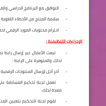
-
التوافق
مع
البرنامج
الدراسي
والف
-
سلامة
المنتج
من
الأخطاء
اللغوية
-
احترام
محتويات
المورد
الرقمي
لحق
الإجراءات
التنظيمية
:
-
تبعث
الأعمال
عبر
إرسال
رابط
تح
لذلك،
والمتوفرة
على
الرابط
:
-
آخر
أجل
لإرسال
المنتوجات
الرقمية
-
تعمل
لجنة
تحكيم
المسابقة
عل
معدة
لذلك.
-
تقوم
لجنة
التحكيم
بتعيين
المن