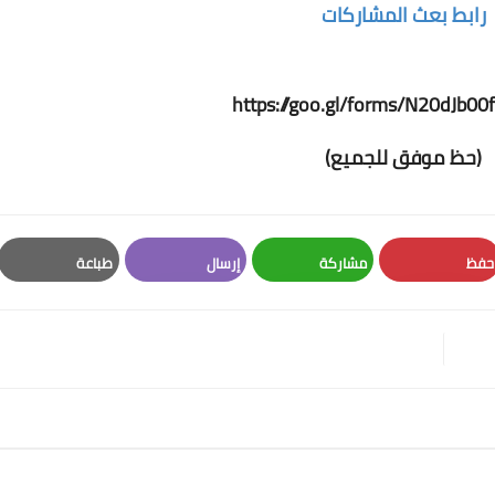
رابط بعث المشاركات
https://goo.gl/forms/N20dJb00
(حظ موفق للجميع)
حفظ
مشاركة
إرسال
طباعة
Print
Email
Whatsapp
Pinterest