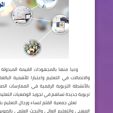
وعيا منها بالمجهودات القيمة المبذولة ف
والاتصالات في التعليم واعتبارا للأهمية البالغ
بالأنشطة
التربوية
الرقمية
في
الممارسات
الصف
تربوية
جديدة
تساهم
في
تجويد
الوضعيات
التعليم
تعلن
جمعية
القلم
لنساء
ورجال
التعليم
بت
المهني والتعليم العالي والبحث العلمي
بالصوير