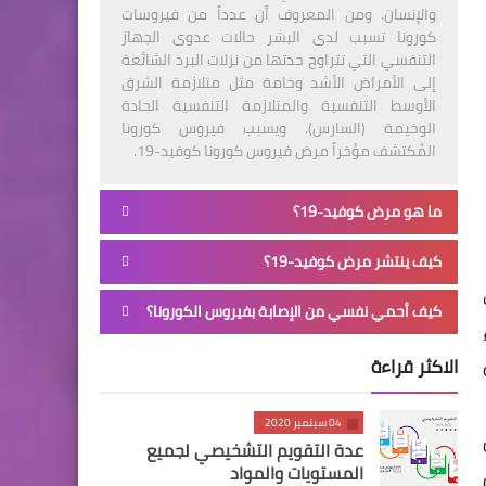
والإنسان. ومن المعروف أن عدداً من فيروسات
كورونا تسبب لدى البشر حالات عدوى الجهاز
التنفسي التي تتراوح حدتها من نزلات البرد الشائعة
إلى الأمراض الأشد وخامة مثل متلازمة الشرق
الأوسط التنفسية والمتلازمة التنفسية الحادة
الوخيمة (السارس). ويسبب فيروس كورونا
المُكتشف مؤخراً مرض فيروس كورونا كوفيد-19.
ما هو مرض كوفيد-19؟
كيف ينتشر مرض كوفيد-19؟
كيف أحمي نفسي من الإصابة بفيروس الكورونا؟
الاكثر قراءة
04 سبتمبر 2020
عدة التقويم التشخيصي لجميع
المستويات والمواد