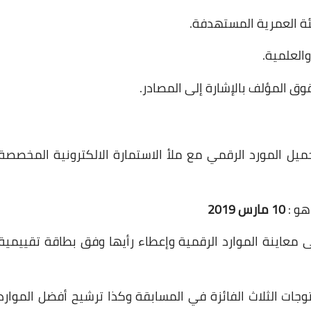
ئة
العمرية
المستهدفة.
والعلمية.
وق
المؤلف
بالإشارة
إلى
المصادر
.
ميل
المورد
الرقمي
مع
ملأ
الاستمارة
الالكترونية
المخصصة
هو
:
10
مارس
2019
ى
معاينة
الموارد
الرقمية
وإعطاء
رأيها
وفق
بطاقة
تقييمية
توجات
الثلاث
الفائزة
في
المسابقة
وكذا
ترشيح
أفضل
الموارد