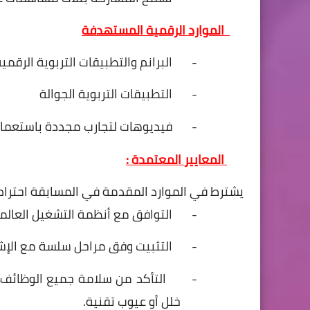
الموارد
الرقمية
المستهدفة
-
البرانم والتطبيقات التربوية الرقم
-
التطبيقات التربوية الجوالة
-
فيديوهات لتجارب مجددة باستعمال 
المعايير
المعتمدة
:
يشترط
في
الموارد
المقدمة
في
المسابقة
احترام
-
التوافق
مع
أنظمة
التشغيل
العالم
-
التثبيت
وفق
مراحل
سلسة
مع
الإش
-
التأكد
من
سلامة
جميع
الوظائف
(
خلل
أو
عيوب
تقنية
.