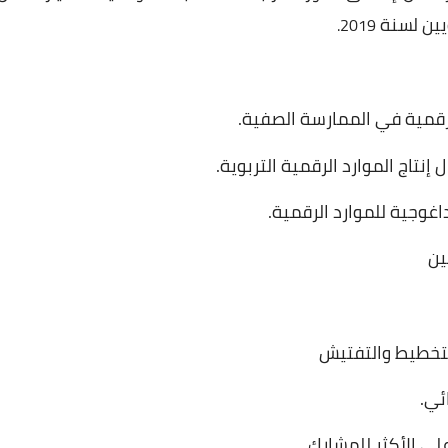
يين
لسنة
2019.
رقمية
في
الممارسة
الصفية
.
ل
إنتاج
الموارد
الرقمية
التربوية
.
داغوجية
للموارد
الرقمية
.
ين
تخطيط
والتفتيش
ئي.
لى
الأكثر
للمشارك
.