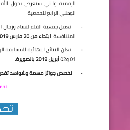
الرقمية والتي ستعرض بحول الل
الوطني الرابع
للجمعية
-
تعمل
جمعية
القلم
لنساء
ورجال
ا
المتنافسة
ابتداء من 20 مارس 2019
-
تعلن
النتائج
النهائية
للمسابقة
ال
01 و02
أبريل 2019 بالصويرة.
-
تخصص جوائز مهمة وشواهد تقديري
تحمي