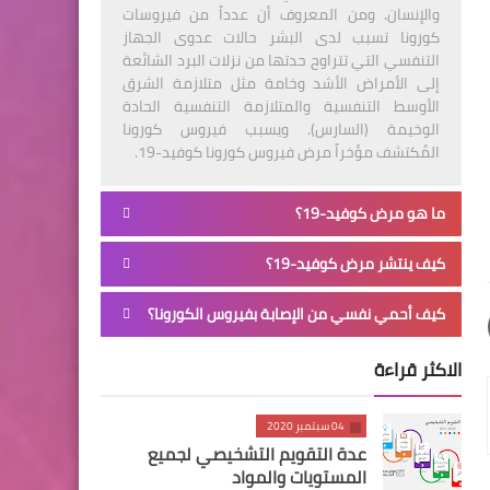
والإنسان. ومن المعروف أن عدداً من فيروسات
كورونا تسبب لدى البشر حالات عدوى الجهاز
التنفسي التي تتراوح حدتها من نزلات البرد الشائعة
إلى الأمراض الأشد وخامة مثل متلازمة الشرق
الأوسط التنفسية والمتلازمة التنفسية الحادة
الوخيمة (السارس). ويسبب فيروس كورونا
المُكتشف مؤخراً مرض فيروس كورونا كوفيد-19.
ما هو مرض كوفيد-19؟
كيف ينتشر مرض كوفيد-19؟
كيف أحمي نفسي من الإصابة بفيروس الكورونا؟
الاكثر قراءة
04 سبتمبر 2020
عدة التقويم التشخيصي لجميع
المستويات والمواد