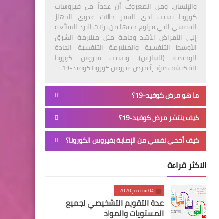
والإنسان. ومن المعروف أن عدداً من فيروسات
كورونا تسبب لدى البشر حالات عدوى الجهاز
التنفسي التي تتراوح حدتها من نزلات البرد الشائعة
إلى الأمراض الأشد وخامة مثل متلازمة الشرق
الأوسط التنفسية والمتلازمة التنفسية الحادة
الوخيمة (السارس). ويسبب فيروس كورونا
المُكتشف مؤخراً مرض فيروس كورونا كوفيد-19.
ما هو مرض كوفيد-19؟
كيف ينتشر مرض كوفيد-19؟
كيف أحمي نفسي من الإصابة بفيروس الكورونا؟
الاكثر قراءة
04 سبتمبر 2020
عدة التقويم التشخيصي لجميع
المستويات والمواد