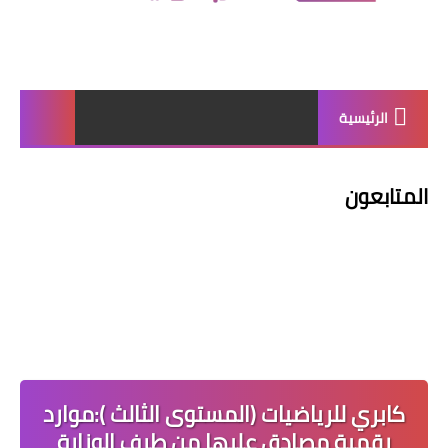
الرئيسية
المتابعون
كابري للرياضيات (المستوى الثالث ):موارد
رقمية مصادق عليها من طرف الوزارة