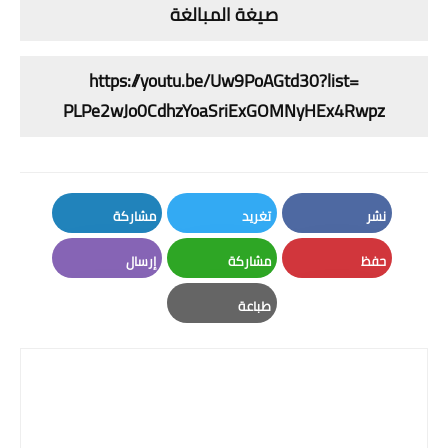
صيغة المبالغة
https://youtu.be/Uw9PoAGtd30?
list=
PLPe2wJo0CdhzYoaSriExGOMNyHEx4
Rwpz
نشر
تغريد
مشاركة
LinkedIn
Twitter
Facebook
حفظ
مشاركة
إرسال
Email
Whatsapp
Pinterest
طباعة
Print