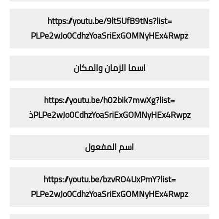
https://youtu.be/9lt5UfB9tNs?
list=
PLPe2wJo0CdhzYoaSriExGOMNyHEx4
Rwpz
اسما الزمان والمكان
https://youtu.be/h02bik7mwXg?
list=
Rwpz
PLPe2wJo0CdhzYoaSriExGOMNyHEx4
ذ
اسم المفعول
https://youtu.be/bzvRO4UxPmY?
list=
PLPe2wJo0CdhzYoaSriExGOMNyHEx4
Rwpz