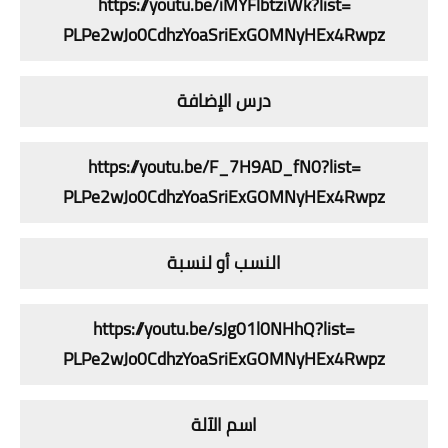
https://youtu.be/iMYFlbtziWk?
list=
PLPe2wJo0CdhzYoaSriExGOMNyHEx4
Rwpz
درس الإضافة
https://youtu.be/F_7H9AD_fN0?
list=
PLPe2wJo0CdhzYoaSriExGOMNyHEx4
Rwpz
النسب أو لنسبة
https://youtu.be/sJg01l0NHhQ?
list=
PLPe2wJo0CdhzYoaSriExGOMNyHEx4
Rwpz
اسم الآلة