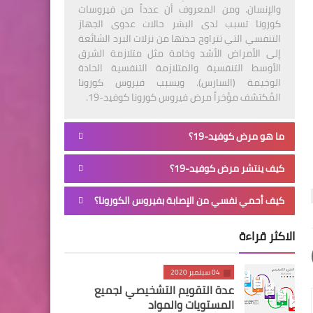
والإنسان. ومن المعروف أن عدداً من فيروسات
كورونا تسبب لدى البشر حالات عدوى الجهاز
التنفسي التي تتراوح حدتها من نزلات البرد الشائعة
إلى الأمراض الأشد وخامة مثل متلازمة الشرق
الأوسط التنفسية والمتلازمة التنفسية الحادة
الوخيمة (السارس). ويسبب فيروس كورونا
المُكتشف مؤخراً مرض فيروس كورونا كوفيد-19.
ما هو مرض كوفيد-19؟
كيف ينتشر مرض كوفيد-19؟
كيف أحمي نفسي من الإصابة بفيروس الكورونا؟
الاكثر قراءة
04 سبتمبر 2020
عدة التقويم التشخيصي لجميع
المستويات والمواد