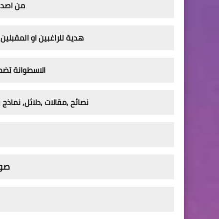
من اصدا
هدية للراغبين او المقبلي
الاسطوانة تضم
نصائح ,مقالات ,دلائل, نماذج
صور