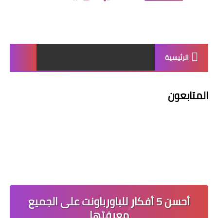
الرئيسية
المتابعون
أحسن 5 أفكار للباورباونت على الجميع
معرفتها