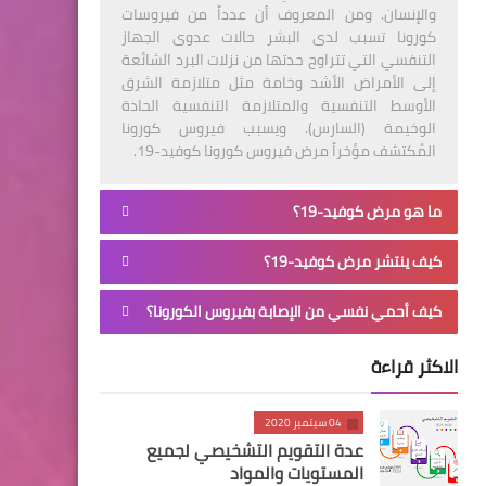
والإنسان. ومن المعروف أن عدداً من فيروسات
كورونا تسبب لدى البشر حالات عدوى الجهاز
التنفسي التي تتراوح حدتها من نزلات البرد الشائعة
إلى الأمراض الأشد وخامة مثل متلازمة الشرق
الأوسط التنفسية والمتلازمة التنفسية الحادة
الوخيمة (السارس). ويسبب فيروس كورونا
المُكتشف مؤخراً مرض فيروس كورونا كوفيد-19.
ما هو مرض كوفيد-19؟
كيف ينتشر مرض كوفيد-19؟
كيف أحمي نفسي من الإصابة بفيروس الكورونا؟
الاكثر قراءة
04 سبتمبر 2020
عدة التقويم التشخيصي لجميع
المستويات والمواد